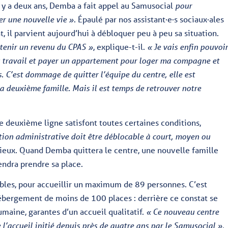
l y a deux ans, Demba a fait appel au Samusocial
pour
r une nouvelle vie »
. Épaulé par nos assistant·e·s sociaux·ales
t, il parvient aujourd’hui à débloquer peu à peu sa situation.
btenir un revenu du CPAS »
, explique-t-il.
« Je vais enfin pouvoi
u travail et payer un appartement pour loger ma compagne et
. C’est dommage de quitter l’équipe du centre, elle est
ma deuxième famille. Mais il est temps de retrouver notre
 deuxième ligne satisfont toutes certaines conditions,
tion administrative doit être déblocable à court, moyen ou
lieux. Quand Demba quittera le centre, une nouvelle famille
endra prendre sa place.
ibles, pour accueillir un maximum de 89 personnes. C’est
hébergement de moins de 100 places : derrière ce constat se
umaine, garantes d’un accueil qualitatif.
« Ce nouveau centre
e l’accueil initié depuis près de quatre ans par le Samusocial »
,