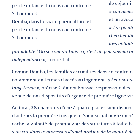
de séjour i
« commence
et un avoca
Demba, dans l’espace puériculture et
« J’ai pu o
petite enfance du nouveau centre de
chercher d
Schaerbeek
mes enfants
formidable ! On se connaît tous ici, c’est un peu devenu 
indépendance »
, confie-t-il.
Comme Demba, les familles accueillies dans ce centre de
notamment en termes d’accès au logement.
« Leur situa
long-terme »
, précise Clément Foissac, responsable des 
venue de nos dispositifs d’urgence de première ligne vi
Au total, 28 chambres d’une à quatre places sont dispon
d’ailleurs la première fois que le Samusocial ouvre un 
cache la volonté de promouvoir des structures à taille h
s’inscrit dans le processus d’amélioration de la qualité d