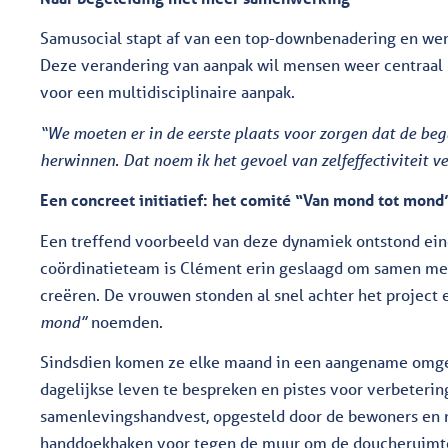
Samusocial stapt af van een top-downbenadering en we
Deze verandering van aanpak wil mensen weer centraal s
voor een multidisciplinaire aanpak.
“We moeten er in de eerste plaats voor zorgen dat de be
herwinnen. Dat noem ik het gevoel van zelfeffectiviteit ve
Een concreet initiatief: het comité “Van mond tot mond
Een treffend voorbeeld van deze dynamiek ontstond ein
coördinatieteam is Clément erin geslaagd om samen met
creëren. De vrouwen stonden al snel achter het project
mond”
noemden.
Sindsdien komen ze elke maand in een aangename omge
dagelijkse leven te bespreken en pistes voor verbeterin
samenlevingshandvest, opgesteld door de bewoners en n
handdoekhaken voor tegen de muur om de doucheruimtes